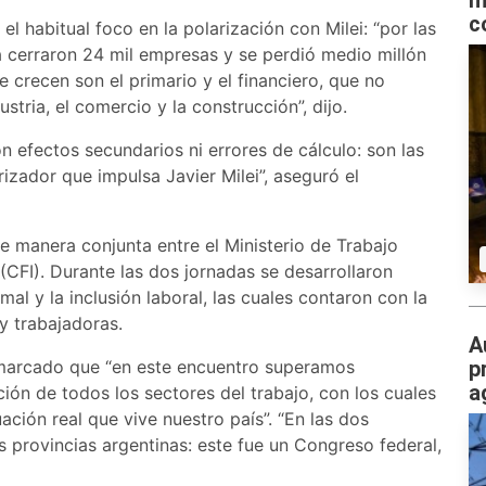
m
c
el habitual foco en la polarización con Milei: “por las
a cerraron 24 mil empresas y se perdió medio millón
 crecen son el primario y el financiero, que no
tria, el comercio y la construcción”, dijo.
on efectos secundarios ni errores de cálculo: son las
zador que impulsa Javier Milei”, aseguró el
e manera conjunta entre el Ministerio de Trabajo
 (CFI). Durante las dos jornadas se desarrollaron
l y la inclusión laboral, las cuales contaron con la
y trabajadoras.
A
remarcado que “en este encuentro superamos
p
a
ión de todos los sectores del trabajo, con los cuales
ción real que vive nuestro país”. “En las dos
 provincias argentinas: este fue un Congreso federal,