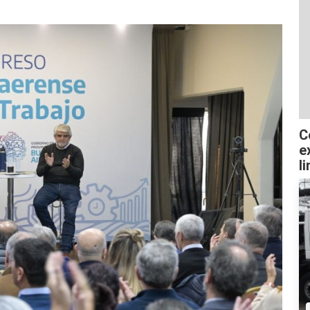
C
e
l