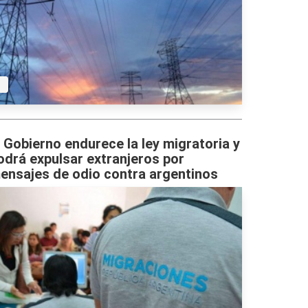
l Gobierno endurece la ley migratoria y
odrá expulsar extranjeros por
ensajes de odio contra argentinos