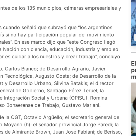
ntes de los 135 municipios, cámaras empresariales y
tes cuando señaló que subrayó que “los argentinos
 si no hay participación popular del movimiento
ales”. En ese marco dijo que “este Congreso llegó
 Nación con ciencia, educación, industria y empleo.
r es cuidar a los nuestros y crear trabajo”, concluyó.
E
, Carlos Bianco; de Desarrollo Agrario, Javier
p
n Tecnológica, Augusto Costa; de Desarrollo de la
m
y Desarrollo Urbano, Silvina Batakis; el director
general de Gobierno, Santiago Pérez Teruel; la
de Integración Social y Urbana (OPISU), Romina
eso Bonaerense de Trabajo, Gustavo Mariani.
e la CGT, Octavio Argüello; el secretario general de
 Moyano (h); el senador provincial Jorge Paredi; la
tes de Almirante Brown, Juan José Fabiani; de Berisso,