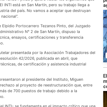
p
l INTI está en San Martín, pero su trabajo llega a
a
ustria del país. No vamos a aceptar que destruyan
nacional”.
te Elpidio Portocarrero Tezanos Pinto, del Juzgado
dministrativo N° 2 de San Martín, dispuso la
nica, ensayos, certificaciones y transferencia
mo.
utelar presentada por la Asociación Trabajadores del
Resolución 42/2026, publicada en abril, que
écnicas, de certificación y asistencia industrial
E
presentaron al presidente del Instituto, Miguen
m
echazo al proyecto de reestructuración que, entre
c
 más de 700 puestos de trabajo debido a la
mo.
el INTI- se fundamenta en el impacto crítico que una