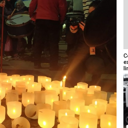
C
e
l