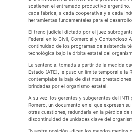
sostienen el entramado productivo argentino. E
cada fábrica, a cada cooperativa y a cada ind
herramientas fundamentales para el desarrollo 
El freno judicial dictado por el juez subrogan
Federal en lo Civil, Comercial y Contencioso A
continuidad de los programas de asistencia téc
tecnológica bajo la órbita estatal del organis
La sentencia. tomada a partir de la medida ca
Estado (ATE), le puso un límite temporal a la 
contemplaba la baja de distintas prestaciones t
brindadas por el organismo estatal.
A su vez, los gerentes y subgerentes del INTI 
Romero, un documento en el que expresan su r
otras cuestiones, redundaría en la pérdida de
discontinuidad de unidades clave del organis
“Nuestra posición -dicen los mandos medios d